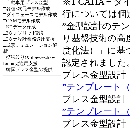
※1 CATIA 
□自動車用プレス金型
□各種3次元モデル作成
行については個
□ダイフェースモデル作成
□CAMモデル作成
”金型設計のテ
□NCデータ作成
□3次元ソリッド設計
り基盤技術の高
□3次元設計業務適用支援
□成形シミュレーション解
度化法）」に基
析
□拡張絞り(X-draw/exdraw
認定されました。(2
forming)適用支援
□韓国プレス金型の提供
プレス金型設計 
”テンプレート（
プレス金型設計 
”テンプレート
プレス金型設計 