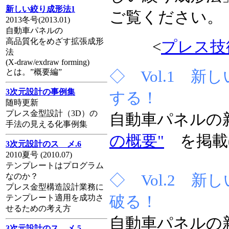
新しい絞り成形法1
ご覧ください。
2013冬号(2013.01)
自動車パネルの
高品質化をめざす拡張成形
<
プレス技
法
(X-draw/exdraw forming)
とは。”概要編”
◇ Vol.1 
3次元設計の事例集
する！
随時更新
プレス金型設計（3D）の
自動車パネル
手法の見える化事例集
の概要"
を掲載(20
3次元設計のスゝメ.6
2010夏号 (2010.07)
テンプレートはプログラム
なのか？
◇ Vol.2 
プレス金型構造設計業務に
テンプレート適用を成功さ
破る！
せるための考え方
自動車パネル
3次元設計のスゝメ.5