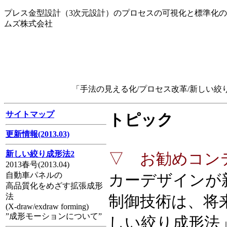
プレス金型設計（3次元設計）のプロセスの可視化と標準化
ムズ株式会社
「手法の見える化/プロセス改革/新しい
サイトマップ
トピック
更新情報(2013.03)
新しい絞り成形法2
▽ お勧めコン
2013春号(2013.04)
自動車パネルの
カーデザインが
高品質化をめざす拡張成形
法
制御技術は、将
(X-draw/exdraw forming)
”成形モーションについて”
しい絞り成形法